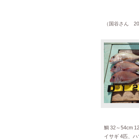
（国谷さん 202
鯛 32～54cm 
イサギ 4匹、ハ