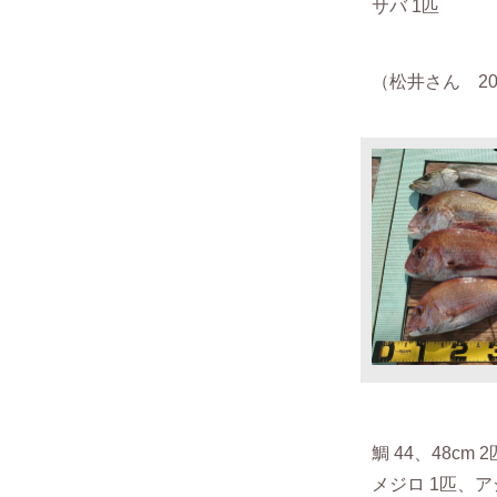
サバ 1匹
（松井さん 202
鯛 44、48cm 
メジロ 1匹、ア