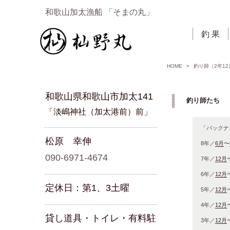
和歌山加太漁船 「そまの丸」
釣 果
HOME
>
釣り師（2年12
和歌山県和歌山市加太141
釣り師たち 「
「淡嶋神社（加太港前）前」
「バックナ
松原 幸伸
8年／
6月
〜
090-6971-4674
7年／
12月
6年／
12月
定休日：第1、3土曜
5年／
12月
4年／
12月
貸し道具・トイレ・有料駐
3年／
12月