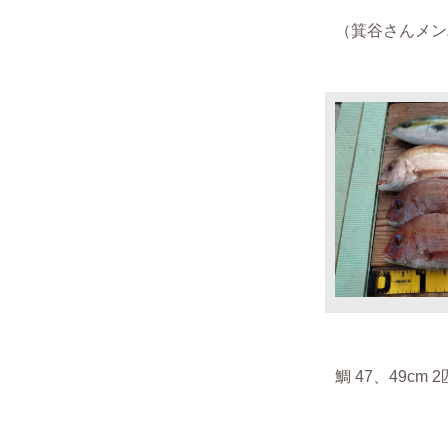
（箕谷さんメンバー
鯛 47、49cm 