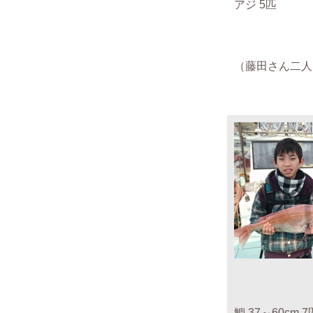
アジ 5匹
（藤田さん二人 2
鯛 37～60cm 7