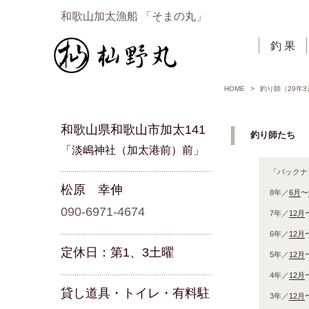
和歌山加太漁船 「そまの丸」
釣 果
HOME
>
釣り師（29年3
和歌山県和歌山市加太141
釣り師たち 「
「淡嶋神社（加太港前）前」
「バックナ
松原 幸伸
8年／
6月
〜
090-6971-4674
7年／
12月
6年／
12月
定休日：第1、3土曜
5年／
12月
4年／
12月
貸し道具・トイレ・有料駐
3年／
12月